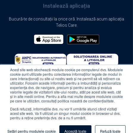
Instalează aplicația
Bucură-te de consultații la orice oră. Instalează acum aplicația
Telios Care.
Acest site web stochează module cookie pe computerul dvs. Modulele
cookie sunt utilizate pentru colectarea informațiilor legate de modul în
care interacționați cu site-ul nostru web și ne permit să vă reținem ca
utilizator. Folosim aceste informații pentru a îmbunătăți și personaliza
experiența dvs. de navigare, precum și pentru analiza și evalua
valorile legate de vizitatorii site-ului nostru, atât pe acest site web, cât
și în alte medii online. Pentru a afla mai multe despre modulele cookie
pe care le utilizăm, consultați politica noastră de confidențialitate.
© 2024 Telios Care. All rights reserved.
Dacă refuzați, informațiile dvs. nu vor fi urmărite atunci când vizitați
acest site web. Va fi utilizat un singur modul cookie în browser-ul dvs.
pentru a reține preferința dvs. de a nu fi urmărit.
Termeni și condiții
Politica de confidențialitate
Politica de cookie-uri
Protecția consumatorilor (ANPC)
Setări pentru modulele cookie
Acceptă toate
Refuză toate