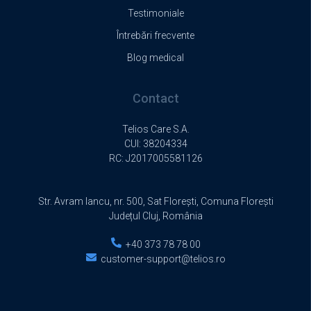
Testimoniale
Întrebări frecvente
Blog medical
Contact
Telios Care S.A.
CUI: 38204334
RC:
J2017005581126
Str. Avram Iancu, nr. 500, Sat Florești, Comuna Florești
Județul Cluj, România
+40 373 78 78 00
customer-support@telios.ro