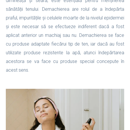
dimineața și seara, este esențială pentru menținerea
sănătății tenului. Demachierea are rolul de a îndepărta
praful, impuritățile și celulele moarte de la nivelul epidermei
și este necesar să se efectueze indiferent dacă a fost
aplicat anterior un machiaj sau nu. Demachierea se face
cu produse adaptate fiecărui tip de ten, iar dacă au fost
utilizate produse rezistente la apă, atunci îndepărtarea
acestora se va face cu produse special concepute în
acest sens.