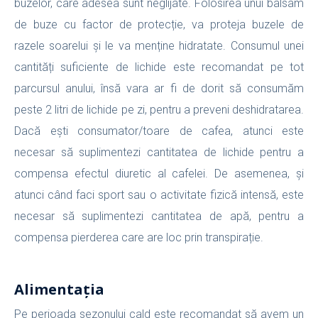
buzelor, care adesea sunt neglijate. Folosirea unui balsam
de buze cu factor de protecție, va proteja buzele de
razele soarelui și le va menține hidratate. Consumul unei
cantități suficiente de lichide este recomandat pe tot
parcursul anului, însă vara ar fi de dorit să consumăm
peste 2 litri de lichide pe zi, pentru a preveni deshidratarea.
Dacă ești consumator/toare de cafea, atunci este
necesar să suplimentezi cantitatea de lichide pentru a
compensa efectul diuretic al cafelei. De asemenea, și
atunci când faci sport sau o activitate fizică intensă, este
necesar să suplimentezi cantitatea de apă, pentru a
compensa pierderea care are loc prin transpirație.
Alimentația
Pe perioada sezonului cald este recomandat să avem un