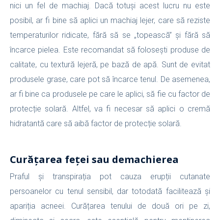
nici un fel de machiaj. Dacă totuși acest lucru nu este
posibil, ar fi bine să aplici un machiaj lejer, care să reziste
temperaturilor ridicate, fără să se „topească” și fără să
încarce pielea. Este recomandat să folosești produse de
calitate, cu textură lejeră, pe bază de apă. Sunt de evitat
produsele grase, care pot să încarce tenul. De asemenea,
ar fi bine ca produsele pe care le aplici, să fie cu factor de
protecție solară. Altfel, va fi necesar să aplici o cremă
hidratantă care să aibă factor de protecție solară.
Curățarea feței sau demachierea
Praful și transpirația pot cauza erupții cutanate
persoanelor cu tenul sensibil, dar totodată facilitează și
apariția acneei. Curățarea tenului de două ori pe zi,