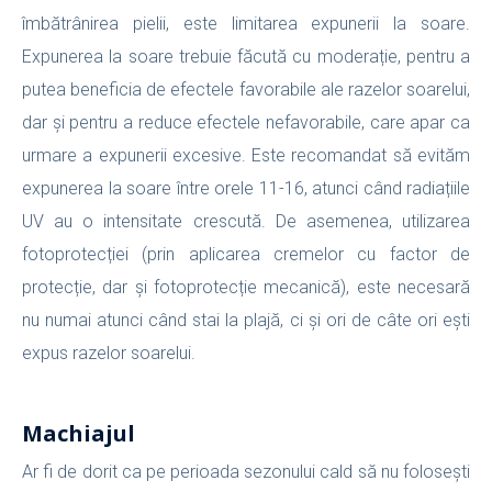
îmbătrânirea pielii, este limitarea expunerii la soare.
Expunerea la soare trebuie făcută cu moderație, pentru a
putea beneficia de efectele favorabile ale razelor soarelui,
dar și pentru a reduce efectele nefavorabile, care apar ca
urmare a expunerii excesive. Este recomandat să evităm
expunerea la soare între orele 11-16, atunci când radiațiile
UV au o intensitate crescută. De asemenea, utilizarea
fotoprotecției (prin aplicarea cremelor cu factor de
protecție, dar și fotoprotecție mecanică), este necesară
nu numai atunci când stai la plajă, ci și ori de câte ori ești
expus razelor soarelui.
Machiajul
Ar fi de dorit ca pe perioada sezonului cald să nu folosești