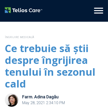
ÎNGRIJIRE MEDICALĂ
Ce trebuie să știi
despre îngrijirea
tenului în sezonul
cald
Farm. Adina Dagău
May 28, 2021 2:34:10 PM