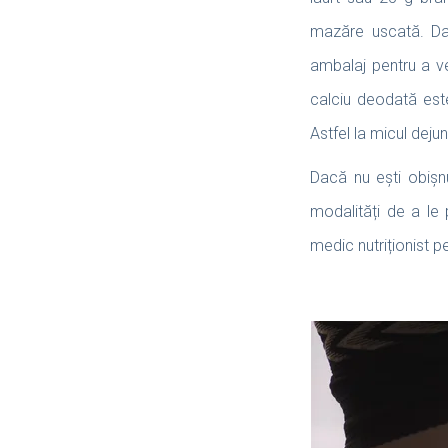
mazăre uscată. Dacă
ambalaj pentru a v
calciu deodată este
Astfel la micul deju
Dacă nu ești obișn
modalități de a le 
medic nutriționist p