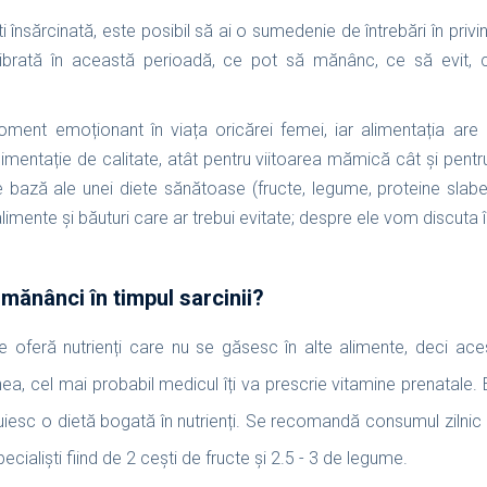
i însărcinată, este posibil să ai o sumedenie de întrebări în privi
librată în această perioadă, ce pot să mănânc, ce să evit, ca
ment emoționant în viața oricărei femei, iar alimentația are 
imentație de calitate, atât pentru viitoarea mămică cât și pentr
de bază ale unei diete sănătoase (fructe, legume, proteine slabe,
limente și băuturi care ar trebui evitate; despre ele vom discuta î
 mănânci în timpul sarcinii?
e oferă nutrienți care nu se găsesc în alte alimente, deci ac
a, cel mai probabil medicul îți va prescrie vitamine prenatale. 
ocuiesc o dietă bogată în nutrienți. Se recomandă consumul zilnic
ecialiști fiind de 2 cești de fructe și 2.5 - 3 de legume.