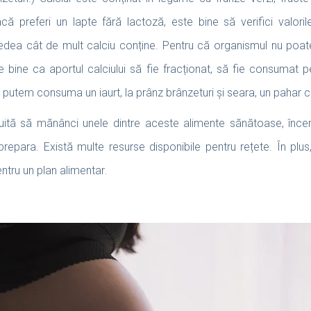
 preferi un lapte fără lactoză, este bine să verifici valoril
edea cât de mult calciu conține. Pentru că organismul nu poat
 bine ca aportul calciului să fie fracționat, să fie consumat pe 
n putem consuma un iaurt, la prânz brânzeturi și seara, un pahar c
uită să mănânci unele dintre aceste alimente sănătoase, încerc
prepara. Există multe resurse disponibile pentru rețete. În plus
entru un plan alimentar
.