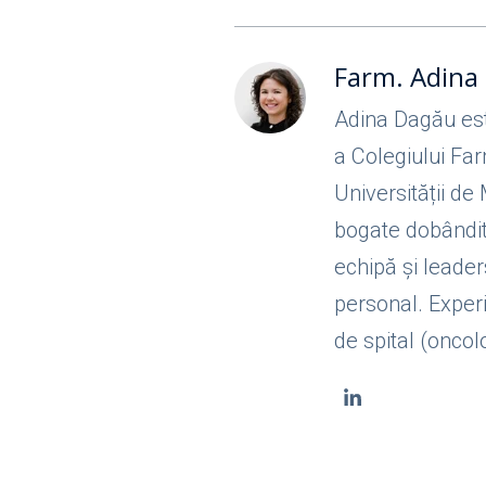
Farm. Adina
Adina Dagău est
a Colegiului Far
Universității de
bogate dobândite
echipă și leader
personal. Experi
de spital (oncolo