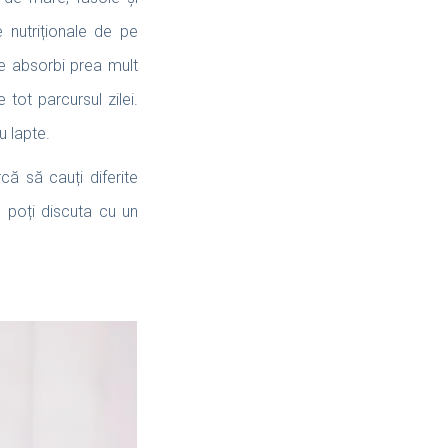
e nutriționale de pe
e absorbi prea mult
tot parcursul zilei.
u lapte.
ă să cauți diferite
, poți discuta cu un