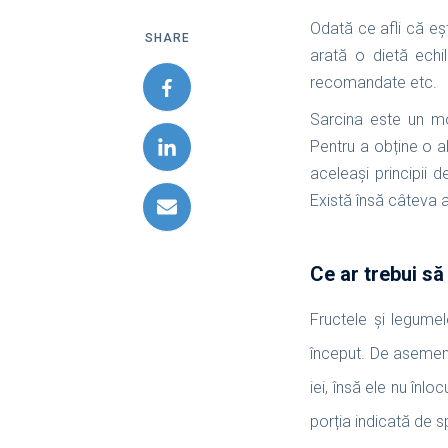
Odată ce afli că eșt
SHARE
arată o dietă echi
recomandate etc.
Sarcina este un mo
Pentru a obține o al
aceleași principii 
Există însă câteva a
Ce ar trebui să
Fructele și legumel
început. De asemene
iei, însă ele nu înl
porția indicată de sp