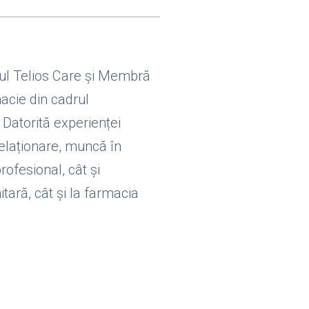
rul Telios Care și Membră
macie din cadrul
 Datorită experienței
relaționare, muncă în
rofesional, cât și
tară, cât și la farmacia