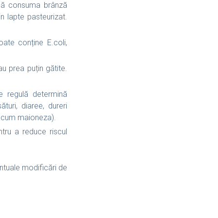
însă consuma brânză
 lapte pasteurizat.
ate conține E.coli,
u prea puțin gătite.
e regulă determină
uri, diaree, dureri
precum maioneza).
ntru a reduce riscul
ntuale modificări de