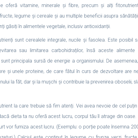
 oferă vitamine, minerale și fibre, precum și alți fitonutrienți
fructe, legume și cereale și au multiple beneficii asupra sănătăți
ți găsiți în alimentele vegetale, inclusiv antioxidanții.
trienți sunt cerealele integrale, nucile și fasolea. Este posibil
tarea sau limitarea carbohidraților, însă aceste alimente (
) sunt principala sursă de energie a organismului. De asemenea, 
re și unele proteine, de care fătul în curs de dezvoltare are ne
lui la făt, dar și la mușchi și contribuie la prevenirea oboselii, slă
nutrient la care trebuie să fim atenți. Vei avea nevoie de cel puț
r dacă dieta ta nu oferă acest lucru, corpul tău îl atrage din oase. 
aurt vor furniza acest lucru. (Exemplu: o porție poate însemna 20
zeturi.) Calciul este conținut în legume cu frunze verzi, fruct