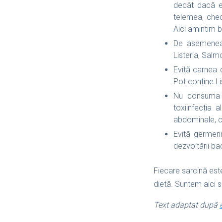
decât dacă e
telemea, ched
Aici amintim 
De asemenea,
Listeria, Salm
Evită carnea c
Pot conține Li
Nu consuma o
toxiinfecția 
abdominale, c
Evită germeni
dezvoltării ba
Fiecare sarcină est
dietă. Suntem aici 
Text adaptat după