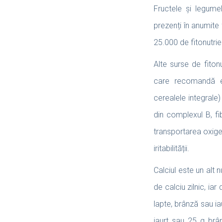
Fructele și legumele
prezenți în anumite 
25.000 de fitonutrien
Alte surse de fitonu
care recomandă evi
cerealele integrale
din complexul B, fib
transportarea oxigenu
iritabilității.
Calciul este un alt 
de calciu zilnic, ia
lapte, brânză sau i
iaurt sau 25 g brân