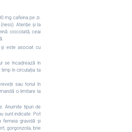
0 mg cafeina pe zi.
ness). Atenție și la
ină: ciocolată, ceai
ă.
 și este asociat cu
ul se încadrează în
imp în circulația ta
reveții sau tonul în
mandă o limitare la
e. Anumite tipuri de
nu sunt indicate. Pot
u femeia gravidă și
t, gorgonzola, brie