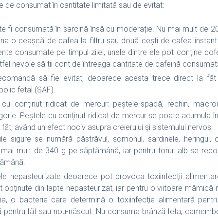
 de consumat în cantitate limitată sau de evitat:
e fi consumată în sarcină însă cu moderație. Nu mai mult de 20
na o ceașcă de cafea la filtru sau două cești de cafea instant (
ente consumate pe timpul zilei, unele dintre ele pot conține cofe
stfel nevoie să ții cont de întreaga cantitate de cafeină consumat
ecomandă să fie evitat, deoarece acesta trece direct la făt
olic fetal (SAF).
 cu conținut ridicat de mercur: peștele-spadă, rechin, macro
rie. Peștele cu conținut ridicat de mercur se poate acumula în t
a făt, având un efect nociv asupra creierului și sistemului nervos.
rile sigure se numără păstrăvul, somonul, sardinele, heringul, c
mai mult de 340 g pe săptămână, iar pentru tonul alb se reco
tămână.
ele nepasteurizate deoarece pot provoca toxiinfecții alimentar
t obținute din lapte nepasteurizat, iar pentru o viitoare mămică 
ria, o bacterie care determină o toxiinfecție alimentară pentr
lă pentru făt sau nou-născut. Nu consuma brânză feta, camember