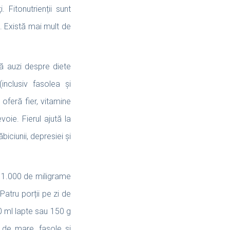
. Fitonutrienții sunt
i. Există mai mult de
 să auzi despre diete
inclusiv fasolea și
oferă fier, vitamine
voie. Fierul ajută la
biciunii, depresiei și
in 1.000 de miligrame
Patru porții pe zi de
0 ml lapte sau 150 g
e de mare, fasole și