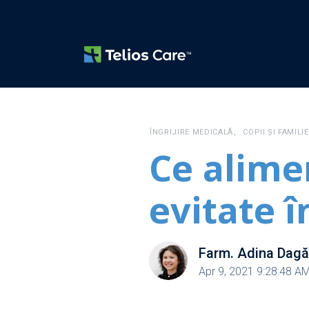
,
ÎNGRIJIRE MEDICALĂ
COPII ȘI FAMILIE
Ce alime
evitate î
Farm. Adina Dag
Apr 9, 2021 9:28:48 A