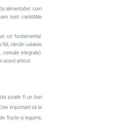
nța alimentației: cum
re sunt cantitățile
un rol fundamental.
u făt, rămân valabile
 cereale integrale).
n acest articol.
esta poate fi un bun
Este important să le
 de fructe și legume,