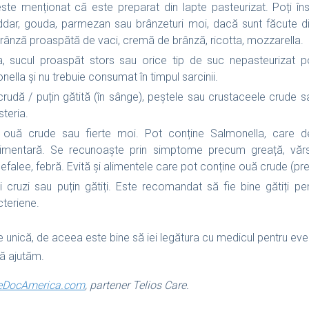
ste menționat că este preparat din lapte pasteurizat. Poți 
dar, gouda, parmezan sau brânzeturi moi, dacă sunt făcute din
brânză proaspătă de vaci, cremă de brânză, ricotta, mozzarella.
 sucul proaspăt stors sau orice tip de suc nepasteurizat po
onella și nu trebuie consumat în timpul sarcinii.
rudă / puțin gătită (în sânge), peștele sau crustaceele crude sa
steria.
uă crude sau fierte moi. Pot conține Salmonella, care d
alimentară. Se recunoaște prin simptome precum greață, vărsăt
efalee, febră. Evită și alimentele care pot conține ouă crude (
i cruzi sau puțin gătiți. Este recomandat să fie bine gătiți pe
cteriene.
e unică, de aceea este bine să iei legătura cu medicul pentru eve
să ajutăm.
eDocAmerica.com
, partener Telios Care.