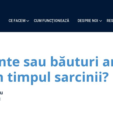
CE FACEM
CUM FUNCȚIONEAZĂ
DESPRE NOI
RE
nte sau băuturi a
n timpul sarcinii?
ău
M