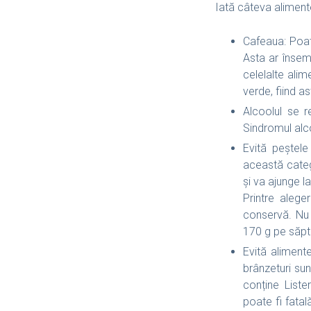
Iată câteva alimente
Cafeaua: Poat
Asta ar însem
celelalte alim
verde, fiind a
Alcoolul se r
Sindromul alco
Evită peștele
această catego
și va ajunge l
Printre alege
conservă. Nu 
170 g pe săp
Evită aliment
brânzeturi sun
conține Liste
poate fi fata