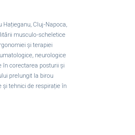
iu Hațieganu, Cluj-Napoca,
litării musculo-scheletice
rgonomiei și terapiei
eumatologice, neurologice
în corectarea posturii și
ui prelungit la birou
i tehnici de respirație în