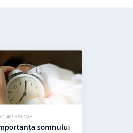
NGRIJIRE MEDICALĂ
mportanța somnului