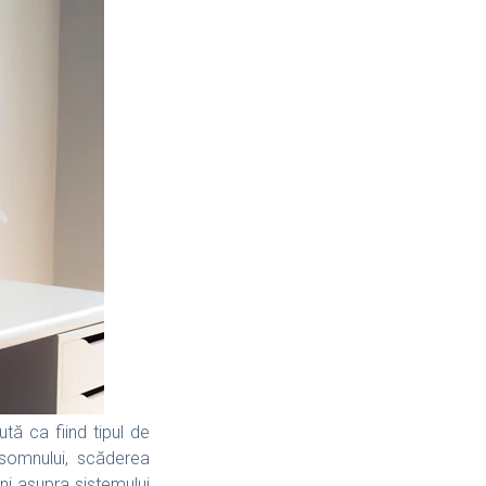
ă ca fiind tipul de
somnului, scăderea
uni asupra sistemului