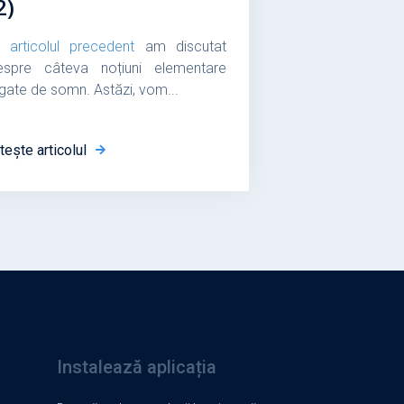
2)
n
articolul precedent
am discutat
espre câteva noțiuni elementare
egate de somn. Astăzi, vom...
tește articolul
Instalează aplicația