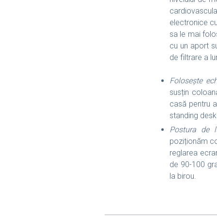
cardiovascular
electronice cu
sa le mai folos
cu un aport su
de filtrare a l
Folosește ec
susțin coloan
casă pentru a 
standing desk
Postura de 
poziționăm cor
reglarea ecra
de 90-100 grad
la birou.