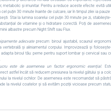
, metabolic și imunitar. Pentru a reduce aceste efecte: evită util
 cel puțin 30 minute înainte de culcare, iar în timpul zilei ia pauze
ești. Stai la lumina soarelui cel puțin 30 minute pe zi, stabilește-
bstanțial de vitamine și o hidratare corectă. Poți de asemenea să
uminii albastre precum Night Shift sau Flux.
hipamente adecvate
precum: biroul ajustabil, scaunul ergono
a vertebrală și aliniamentul corpului. Improvizează și folosește
adapta biroul tău: perne pentru suport lombar și cervical sau cu
.
lucru este de asemenea un factor ergonomic esențial.
Est
ect astfel încât să reducem presiunea la nivelul gâtului și a col
nului la nivelul ochilor. De asemenea este recomandat să păstr
e la nivelul coatelor și să evităm poziții vicioase precum statul