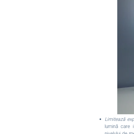
Limitează exp
lumină care 
nivelului de m