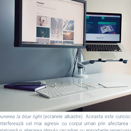
unerea la blue light
(ecranele albastre). Aceasta este cunoscut
interferează cel mai agresiv cu corpul uman prin afectarea 
elatonină și alterarea ritmului circadian cu importante repercusi