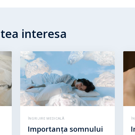
utea interesa
ÎNGRIJIRE MEDICALĂ
Î
Importanța somnului
I