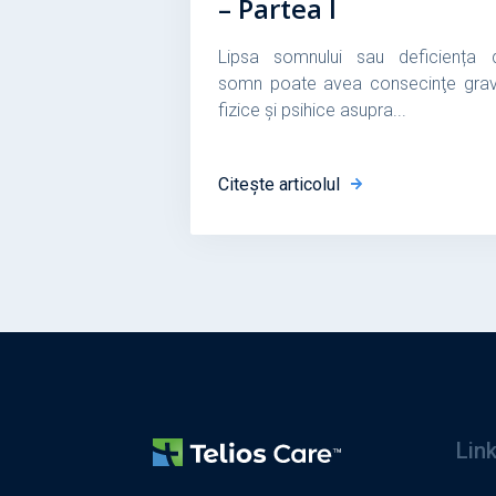
– Partea I
Lipsa somnului sau deficiența 
somn poate avea consecinţe grav
fizice și psihice asupra...
Citește articolul
Link