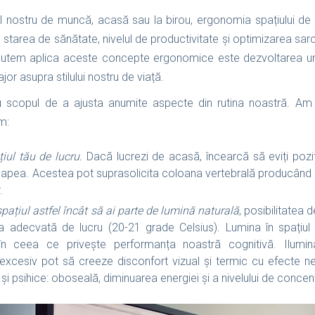
l nostru de muncă, acasă sau la birou, ergonomia spațiului de 
starea de sănătate, nivelul de productivitate și optimizarea sar
utem aplica aceste concepte ergonomice este dezvoltarea uno
or asupra stilului nostru de viață.
u scopul de a ajusta anumite aspecte din rutina noastră. A
m:
iul tău de lucru.
Dacă lucrezi de acasă, încearcă să eviți poziți
apea. Acestea pot suprasolicita coloana vertebrală producând d
.
ațiul astfel încât să ai parte de lumină naturală
, posibilitatea d
 adecvată de lucru (20-21 grade Celsius). Lumina în spațiul 
 în ceea ce privește performanța noastră cognitivă. Ilumina
l excesiv pot să creeze disconfort vizual și termic cu efecte ne
 și psihice: oboseală, diminuarea energiei și a nivelului de concen