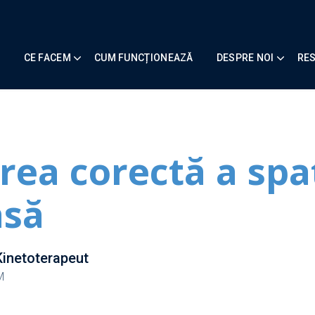
CE FACEM
CUM FUNCȚIONEAZĂ
DESPRE NOI
RE
ea corectă a spaț
asă
Kinetoterapeut
M