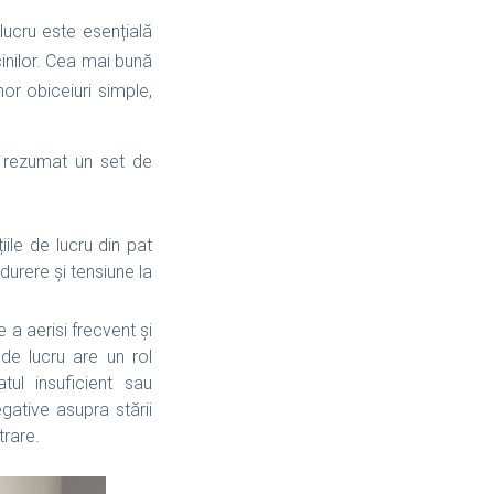
lucru este esențială
cinilor. Cea mai bună
r obiceiuri simple,
m rezumat un set de
ile de lucru din pat
urere și tensiune la
e a aerisi frecvent și
de lucru are un rol
tul insuficient sau
gative asupra stării
trare.