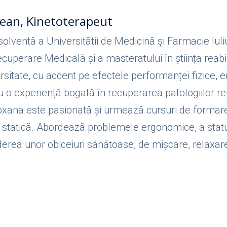
ean, Kinetoterapeut
olventă a Universității de Medicină și Farmacie Iul
cuperare Medicală și a masteratului în știința reabi
rsitate, cu accent pe efectele performanței fizice, e
u o experiență bogată în recuperarea patologiilor r
oxana este pasionată și urmează cursuri de formare 
e statică. Abordează problemele ergonomice, a statul
erea unor obiceiuri sănătoase, de mișcare, relaxare ș