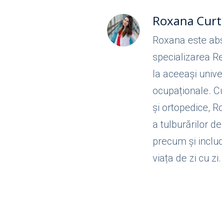
Roxana Curt
Roxana este abs
specializarea Re
la aceeași unive
ocupaționale. C
și ortopedice, R
a tulburărilor d
precum și includ
viața de zi cu zi.