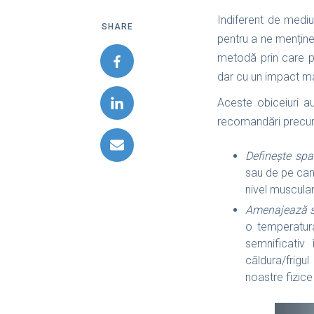
Indiferent de mediu
SHARE
pentru a ne menține 
metodă prin care p
dar cu un impact maj
Aceste obiceiuri a
recomandări precu
Definește spaț
sau de pe can
nivel muscular
Amenajează sp
o temperatura
semnificativ
căldura/frigu
noastre fizice