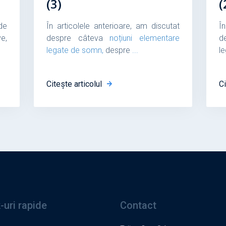
(3)
(
de
În articolele anterioare, am discutat
Î
e,
despre câteva
noțiuni elementare
d
legate de somn,
despre
...
l
Citește articolul
Ci
-uri rapide
Contact