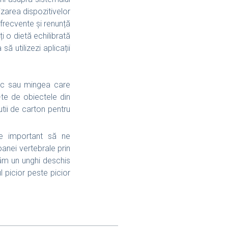
izarea dispozitivelor
 frecvente și renunță
ți o dietă echilibrată
 utilizezi aplicații
mic sau mingea care
-te de obiectele din
tii de carton pentru
e important să ne
oanei vertebrale prin
ăm un unghi deschis
 picior peste picior