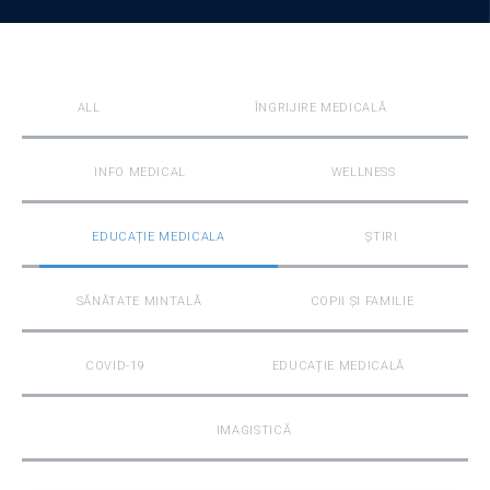
ALL
ÎNGRIJIRE MEDICALĂ
INFO MEDICAL
WELLNESS
EDUCAȚIE MEDICALA
ȘTIRI
SĂNĂTATE MINTALĂ
COPII ȘI FAMILIE
COVID-19
EDUCAȚIE MEDICALĂ
IMAGISTICĂ