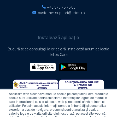
+40 373 78 78 00
customer-support@telios.ro
Instalează aplicația
Bucură-te de consultații la orice oră. Instalează acum aplicația
Telios Care.
Acest site web stochează module cookie pe computerul dvs. Modulele
cookie sunt utilizate pentru colectarea informațiilor legate de modul în
care interacționați cu site-ul nostru web și ne permit să vă reținem ca
utilizator. Folosim aceste informații pentru a îmbunătăți și personaliza
experiența dvs. de navigare, precum și pentru analiza și evalua
valorile legate de vizitatorii site-ului nostru, atât pe acest site web, cât