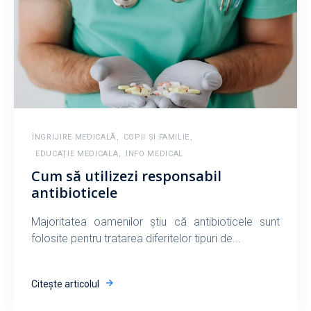
ÎNGRIJIRE MEDICALĂ
,
COPII ȘI FAMILIE
,
EDUCAȚIE MEDICALA
,
INFO MEDICAL
Cum să utilizezi responsabil
antibioticele
Majoritatea oamenilor știu că antibioticele sunt
folosite pentru tratarea diferitelor tipuri de...
Citește articolul