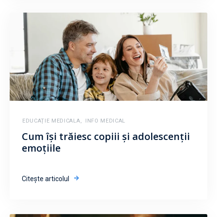
EDUCAȚIE MEDICALA
,
INFO MEDICAL
Cum își trăiesc copiii și adolescenții
emoțiile
Citește articolul