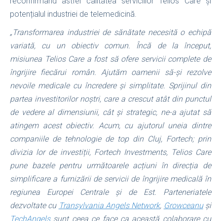
reconfirmând astfel calitatea serviciilor Telios Care și
potențialul industriei de telemedicină.
„Transformarea industriei de sănătate necesită o echipă
variată, cu un obiectiv comun. Încă de la început,
misiunea Telios Care a fost să ofere servicii complete de
îngrijire fiecărui român. Ajutăm oamenii să-și rezolve
nevoile medicale cu încredere și simplitate. Sprijinul din
partea investitorilor noștri, care a crescut atât din punctul
de vedere al dimensiunii, cât și strategic, ne-a ajutat să
atingem acest obiectiv. Acum, cu ajutorul uneia dintre
companiile de tehnologie de top din Cluj, Fortech; prin
divizia lor de investiții, Fortech Investments, Telios Care
pune bazele pentru următoarele acțiuni în direcția de
simplificare a furnizării de servicii de îngrijire medicală în
regiunea Europei Centrale și de Est. Parteneriatele
dezvoltate cu
Transylvania Angels Network
,
Growceanu
și
TechAngels
sunt ceea ce face ca această colaborare cu