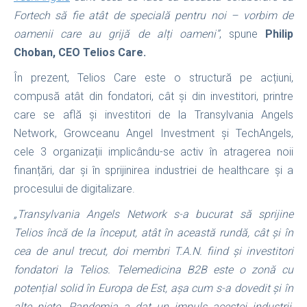
Fortech să fie atât de specială pentru noi – vorbim de
oamenii care au grijă de alți oameni”
, spune
Philip
Choban, CEO Telios Care.
În prezent, Telios Care este o structură pe acțiuni,
compusă atât din fondatori, cât și din investitori, printre
care se află și investitori de la Transylvania Angels
Network, Growceanu Angel Investment și TechAngels,
cele 3 organizații implicându-se activ în atragerea noii
finanțări, dar și în sprijinirea industriei de healthcare și a
procesului de digitalizare.
„Transylvania Angels Network s-a bucurat să sprijine
Telios încă de la început, atât în această rundă, cât și în
cea de anul trecut, doi membri T.A.N. fiind și investitori
fondatori la Telios. Telemedicina B2B este o zonă cu
potențial solid în Europa de Est, așa cum s-a dovedit și în
alte piețe. Pandemia a dat un impuls acestei industrii,