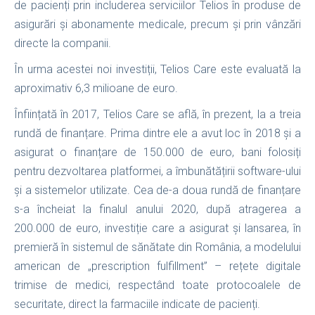
de pacienți prin includerea serviciilor Telios în produse de
asigurări și abonamente medicale, precum și prin vânzări
directe la companii.
În urma acestei noi investiții, Telios Care este evaluată la
aproximativ 6,3 milioane de euro.
Înființată în 2017, Telios Care se află, în prezent, la a treia
rundă de finanțare. Prima dintre ele a avut loc în 2018 și a
asigurat o finanțare de 150.000 de euro, bani folosiți
pentru dezvoltarea platformei, a îmbunătățirii software-ului
și a sistemelor utilizate. Cea de-a doua rundă de finanțare
s-a încheiat la finalul anului 2020, după atragerea a
200.000 de euro, investiție care a asigurat și lansarea, în
premieră în sistemul de sănătate din România, a modelului
american de „prescription fulfillment” – rețete digitale
trimise de medici, respectând toate protocoalele de
securitate, direct la farmaciile indicate de pacienți.