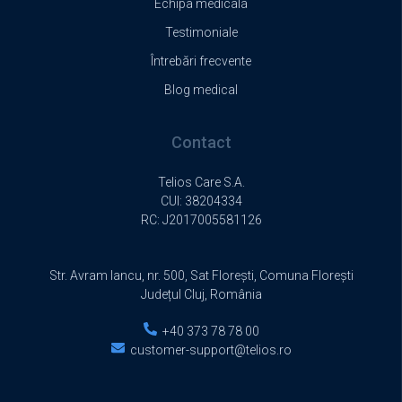
Echipa medicală
Testimoniale
Întrebări frecvente
Blog medical
Contact
Telios Care S.A.
CUI: 38204334
RC:
J2017005581126
Str. Avram Iancu, nr. 500, Sat Florești, Comuna Florești
Județul Cluj, România
+40 373 78 78 00
customer-support@telios.ro