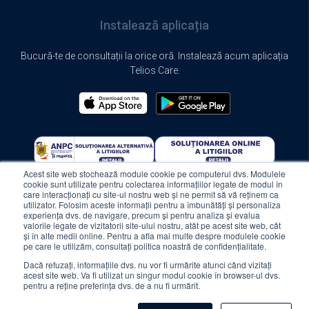
Instalează aplicația
Bucură-te de consultații la orice oră. Instalează acum aplicația
Telios Care.
Acest site web stochează module cookie pe computerul dvs. Modulele
cookie sunt utilizate pentru colectarea informațiilor legate de modul în
care interacționați cu site-ul nostru web și ne permit să vă reținem ca
utilizator. Folosim aceste informații pentru a îmbunătăți și personaliza
experiența dvs. de navigare, precum și pentru analiza și evalua
valorile legate de vizitatorii site-ului nostru, atât pe acest site web, cât
și în alte medii online. Pentru a afla mai multe despre modulele cookie
pe care le utilizăm, consultați politica noastră de confidențialitate.
© 2024 Telios Care. All rights reserved.
Dacă refuzați, informațiile dvs. nu vor fi urmărite atunci când vizitați
acest site web. Va fi utilizat un singur modul cookie în browser-ul dvs.
pentru a reține preferința dvs. de a nu fi urmărit.
Termeni și condiții
Politica de confidențialitate
Politica de cookie-uri
Protecția consumatorilor (ANPC)