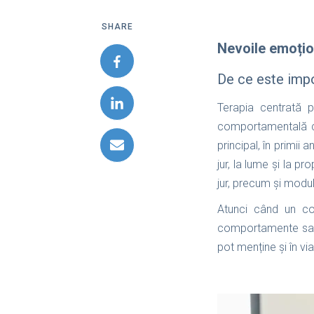
SHARE
Nevoile emoțion
De ce este impo
Terapia centrată 
comportamentală c
principal, în primii 
jur, la lume și la p
jur, precum și modul
Atunci când un cop
comportamente sau 
pot menține și în vi