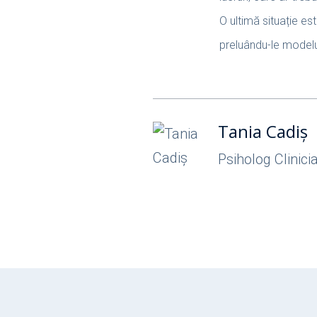
O ultimă situație es
preluându-le modelu
Tania Cadiș
Psiholog Clinici