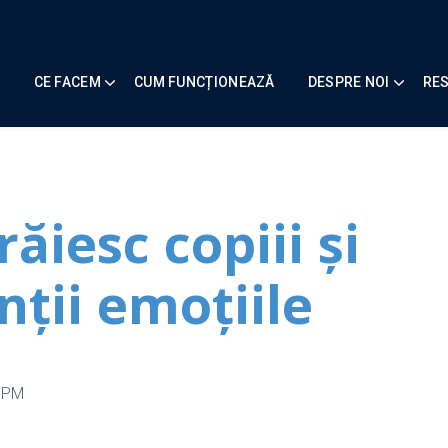
CE FACEM
CUM FUNCȚIONEAZĂ
DESPRE NOI
RE
răiesc copiii și
nții emoțiile
5 PM