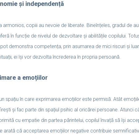
nomie și independență
a armonios, copiii au nevoie de liberate. Bineînțeles, gradul de 
eră în funcție de nivelul de dezvoltare și abilitățile copilului. Totu
își pot demonstra competența, prin asumarea de mici riscuri și lua
situații, ei își vor dezvolta încrederea în propria persoană.
imare a emoțiilor
un spațiu în care exprimarea emoțiilor este permisă. Atât emoțiile
firești și fac parte din spațiul psihic al oricărei persoane. Atunci
imită cu empatie din partea părintelui, copilul învață să își accept
ile arată că acceptarea emoțiilor negative contribuie semnificati