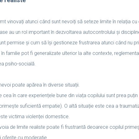
simt vinovați atunci când sunt nevoiți să seteze limite în relația cu
ase au un rol important în dezvoltarea autocontrolului și disciplinei
sunt permise și cum să își gestioneze frustrarea atunci când nu pr
 în familie pot fi generalizate ulterior la alte contexte, reglementa
a psiho-socială.
evoi poate apărea în diverse situații.
e cea în care experiențele bune din viața copilului sunt prea puțin
primește suficientă empatie). O altă situație este cea a traumati
este victima violenței domestice.
voia de limite realiste poate fi frustrantă deoarece copilul prime
ui oferite cu moderație.