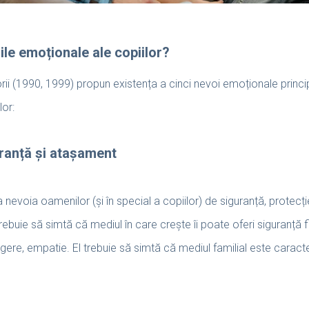
le emoționale ale copiilor?
rii (1990, 1999) propun existența a cinci nevoi emoționale princi
or:
ranță și atașament
nevoia oamenilor (și în special a copiilor) de siguranță, protecție,
rebuie să simtă că mediul în care crește îi poate oferi siguranță fi
legere, empatie. El trebuie să simtă că mediul familial este carac