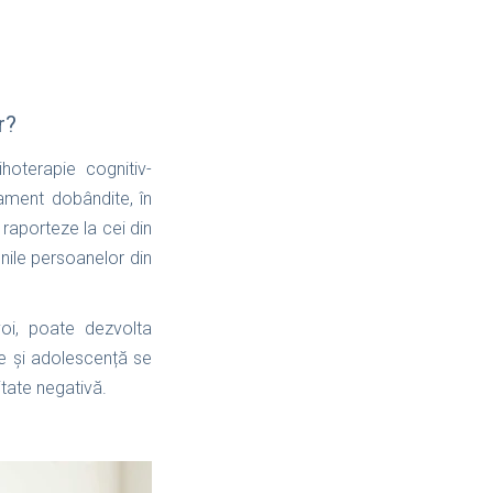
r?
oterapie cognitiv-
ment dobândite, în
e raporteze la cei din
unile persoanelor din
voi, poate dezvolta
e și adolescență se
itate negativă.