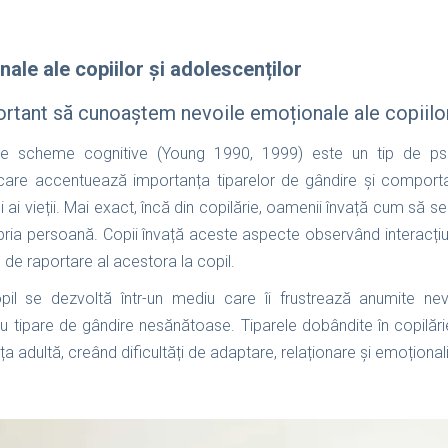
ale ale copiilor și adolescenților
rtant să cunoaștem nevoile emoționale ale copiilo
pe scheme cognitive (Young 1990, 1999) este un tip de psih
are accentuează importanța tiparelor de gândire și comporta
ani ai vieții. Mai exact, încă din copilărie, oamenii învață cum să s
ropria persoană. Copii învață aceste aspecte observând interacți
 de raportare al acestora la copil.
il se dezvoltă într-un mediu care îi frustrează anumite ne
tipare de gândire nesănătoase. Tiparele dobândite în copilări
ața adultă, creând dificultăți de adaptare, relaționare și emoțional