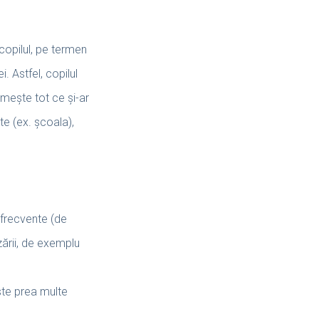
 copilul, pe termen
. Astfel, copilul
imește tot ce și-ar
te (ex. școala),
 frecvente (de
zării, de exemplu
ște prea multe