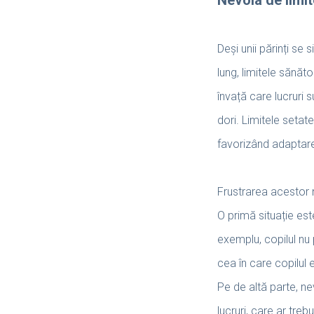
Deși unii părinți se 
lung, limitele sănăto
învață care lucruri 
dori. Limitele setate
favorizând adaptare
Frustrarea acestor n
O primă situație est
exemplu, copilul nu 
cea în care copilul 
Pe de altă parte, ne
lucruri, care ar treb