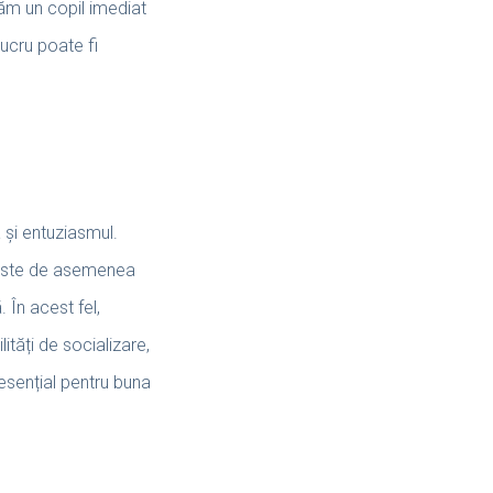
lăm un copil imediat
ucru poate fi
 și entuziasmul.
, este de asemenea
 În acest fel,
ități de socializare,
 esențial pentru buna