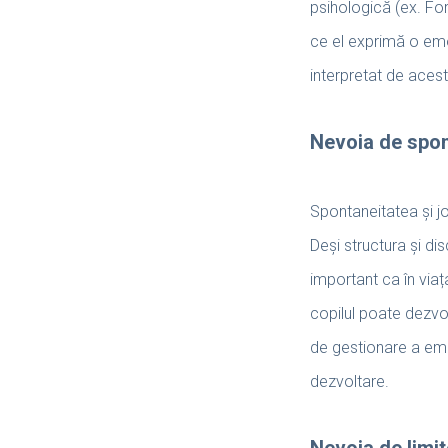
psihologică (ex. Fo
ce el exprimă o emo
interpretat de acesta
Nevoia de spon
Spontaneitatea și jo
Deși structura și d
important ca în viața
copilul poate dezvolt
de gestionare a emoț
dezvoltare.
Nevoia de limit