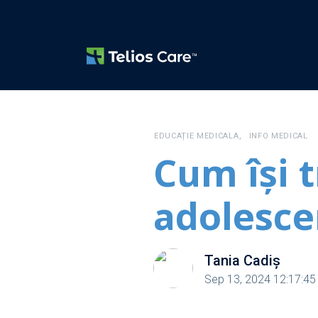
,
EDUCAȚIE MEDICALA
INFO MEDICAL
Cum își t
adolesce
Tania Cadiș
Sep 13, 2024 12:17:4