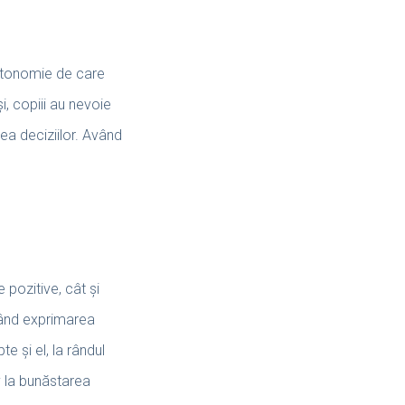
autonomie de care
și, copiii au nevoie
rea deciziilor. Având
 pozitive, cât și
 când exprimarea
e și el, la rândul
v la bunăstarea