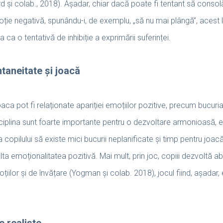
rd și colab., 2018). Așadar, chiar dacă poate fi tentant să conso
ție negativă, spunându-i, de exemplu, „să nu mai plângă”, acest l
 ca o tentativă de inhibiție a exprimării suferinței.
taneitate și joacă
aca pot fi relaționate apariției emoțiilor pozitive, precum bucuria
isciplina sunt foarte importante pentru o dezvoltare armonioasă
 copilului să existe mici bucurii neplanificate și timp pentru joacă.
a emoționalitatea pozitivă. Mai mult, prin joc, copiii dezvoltă abil
iilor și de învățare (Yogman și colab. 2018), jocul fiind, așadar,
e realiste