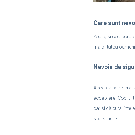
Care sunt nevoi
Young și colaborato
majoritatea oamenil
Nevoia de sigu
Aceasta se referă la 
acceptare. Copilul t
dar și căldură, înțe
și susținere.