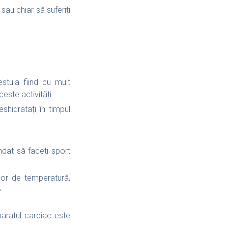
sau chiar să suferiți
estuia fiind cu mult
este activități
shidratați în timpul
ndat să faceți sport
ilor de temperatură,
e
paratul cardiac este