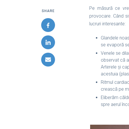
Pe măsură ce vreme
SHARE
provocare. Când sis
lucruri interesante:
Glandele noast
se evaporă se 
Venele se dila
observat că at
Arterele și ca
acestuia (plas
Ritmul cardia
crească pe mă
Eliberăm căldu
spre aerul înc