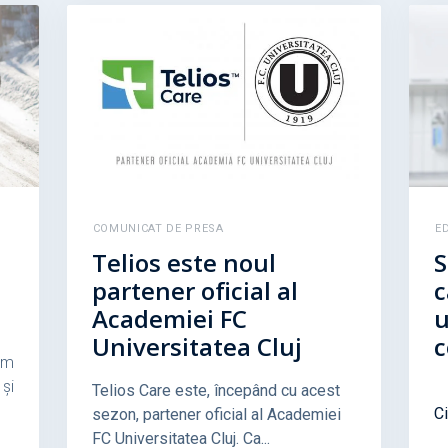
COMUNICAT DE PRESA
E
Telios este noul
S
partener oficial al
c
Academiei FC
u
Universitatea Cluj
c
em
și
Telios Care este, începând cu acest
Ci
sezon, partener oficial al Academiei
FC Universitatea Cluj. Ca...