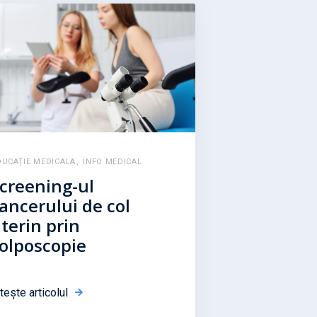
,
DUCAȚIE MEDICALA
INFO MEDICAL
creening-ul
ancerului de col
terin prin
olposcopie
tește articolul