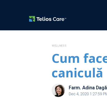
WELLNESS
Cum face
caniculă
Farm. Adina Dag
Dec 4, 2020 1:27:59 P