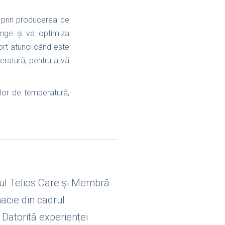
, prin producerea de
ânge și va optimiza
port atunci când este
eratură, pentru a vă
ilor de temperatură,
rul Telios Care și Membră
macie din cadrul
 Datorită experienței