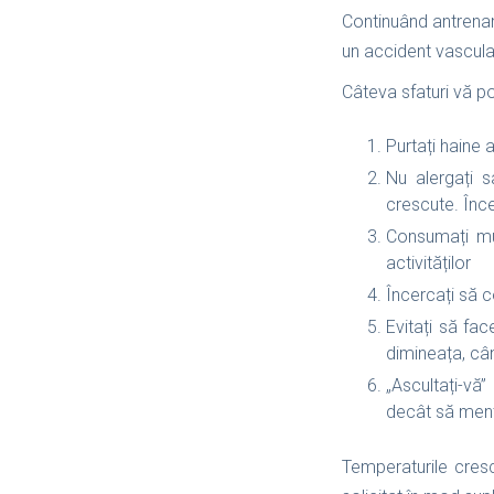
Continuând antrename
un accident vascular
Câteva sfaturi vă pot 
Purtați haine 
Nu alergați s
crescute. Înce
Consumați mul
activităților
Încercați să c
Evitați să fa
dimineața, câ
„Ascultați-vă
decât să menți
Temperaturile cresc