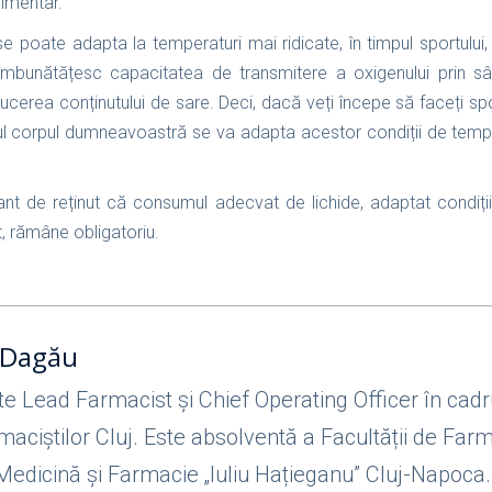
limentar.
e poate adapta la temperaturi mai ridicate, în timpul sportului
 îmbunătățesc capacitatea de transmitere a oxigenului prin s
educerea conținutului de sare. Deci, dacă veți începe să faceți s
ul corpul dumneavoastră se va adapta acestor condiții de temp
ant de reținut că consumul adecvat de lichide, adaptat condiți
t, rămâne obligatoriu.
 Dagău
e Lead Farmacist și Chief Operating Officer în cad
maciștilor Cluj. Este absolventă a Facultății de Far
 Medicină și Farmacie „Iuliu Hațieganu” Cluj-Napoca.