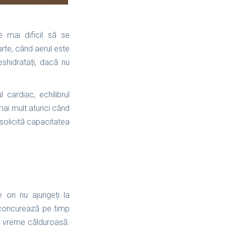
e mai dificil să se
arte, când aerul este
shidratați, dacă nu
 cardiac, echilibrul
i mai mult atunci când
solicită capacitatea
 ori nu ajungeți la
u concurează pe timp
e vreme călduroasă.