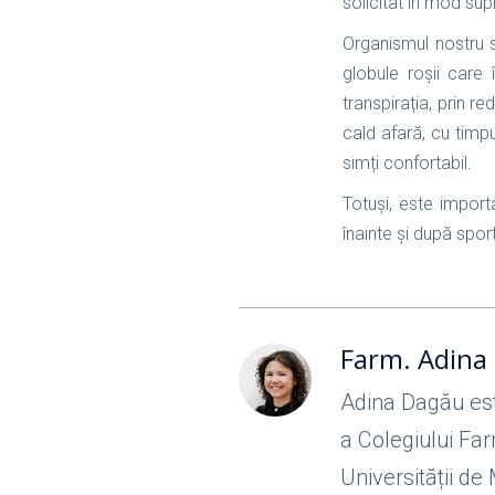
solicitat în mod sup
Organismul nostru s
globule roșii care
transpirația, prin r
cald afară, cu timp
simți confortabil.
Totuși, este import
înainte și după spor
Farm. Adina
Adina Dagău est
a Colegiului Far
Universității de