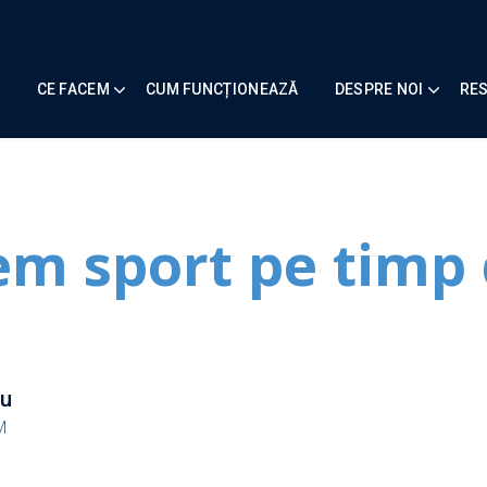
CE FACEM
CUM FUNCȚIONEAZĂ
DESPRE NOI
RE
m sport pe timp
ău
M