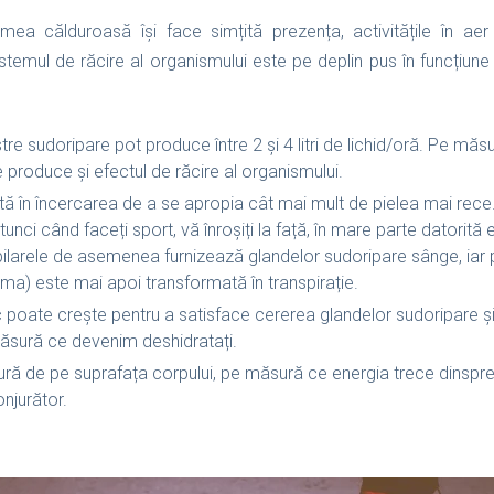
a călduroasă își face simțită prezența, activitățile în aer
temul de răcire al organismului este pe deplin pus în funcțiun
re sudoripare pot produce între 2 și 4 litri de lichid/oră. Pe măsu
produce și efectul de răcire al organismului.
tă în încercarea de a se apropia cât mai mult de pielea mai rece
unci când faceți sport, vă înroșiți la față, în mare parte datorită e
pilarele de asemenea furnizează glandelor sudoripare sânge, iar p
ma) este mai apoi transformată în transpirație.
c poate crește pentru a satisface cererea glandelor sudoripare ș
sură ce devenim deshidratați.
ră de pe suprafața corpului, pe măsură ce energia trece dinspre i
onjurător.