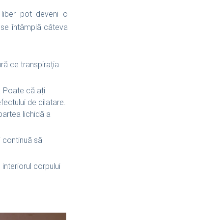
 liber pot deveni o
e se întâmplă câteva
ră ce transpirația
. Poate că ați
fectului de dilatare.
artea lichidă a
i continuă să
nteriorul corpului