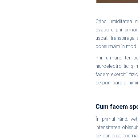
Când umiditatea me
evapore, prin urmare
uscat, transpirați
consumăm în mod co
Prin urmare, temper
hidroelectrolitic, și
facem exerciții fiz
de pompare a inimii
Cum facem spor
În primul rând, ve
intensitatea obișnu
de caniculă, tocma