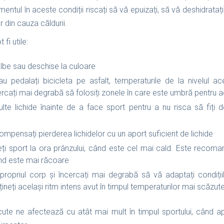
ntul în aceste condiții riscați să vă epuizați, să vă deshidratați 
 din cauza căldurii.
fi utile:
albe sau deschise la culoare
au pedalați bicicleta pe asfalt, temperaturile de la nivelul ac
rcați mai degrabă să folosiți zonele în care este umbră pentru ac
te lichide înainte de a face sport pentru a nu risca să fiți de
ompensați pierderea lichidelor cu un aport suficient de lichide
ceți sport la ora prânzului, când este cel mai cald. Este recoma
nd este mai răcoare
” propriul corp și încercați mai degrabă să vă adaptați condiți
neți același ritm intens avut în timpul temperaturilor mai scăzut
ute ne afectează cu atât mai mult în timpul sportului, când a