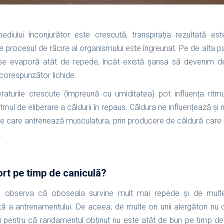
diului înconjurător este crescută, transpirația rezultată est
 procesul de răcire al organismului este îngreunat. Pe de alta p
a se evaporă atât de repede, încât există șansa să devenim de
respunzător lichide.
aturile crescute (împreună cu umiditatea) pot influența ritmul
 ritmul de eliberare a căldurii în repaus. Căldura ne influențează ș
ice care antrenează musculatura, prin producere de căldură care 
.
t pe timp de caniculă?
ți observa că oboseala survine mult mai repede și de multe
ită a antrenamentului. De aceea, de multe ori unii alergători n
i pentru că randamentul obținut nu este atât de bun pe timp d