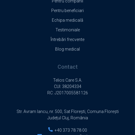
Pentru companii
Pentru beneficiari
Echipa medicală
Testimoniale
Întrebări frecvente
Blog medical
Contact
Telios Care S.A.
CUI: 38204334
RC:
J2017005581126
Str. Avram Iancu, nr. 500, Sat Florești, Comuna Florești
Județul Cluj, România
+40 373 78 78 00