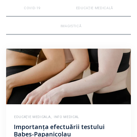
COVID-19
EDUCAȚIE MEDICALĂ
IMAGISTICĂ
EDUCAȚIE MEDICALA
,
INFO MEDICAL
Importanța efectuării testului
Babeș-Papanicolau