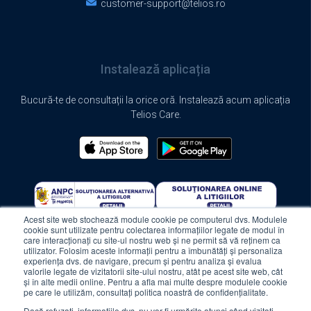
customer-support@telios.ro
Instalează aplicația
Bucură-te de consultații la orice oră. Instalează acum aplicația
Telios Care.
Acest site web stochează module cookie pe computerul dvs. Modulele
cookie sunt utilizate pentru colectarea informațiilor legate de modul în
care interacționați cu site-ul nostru web și ne permit să vă reținem ca
utilizator. Folosim aceste informații pentru a îmbunătăți și personaliza
experiența dvs. de navigare, precum și pentru analiza și evalua
valorile legate de vizitatorii site-ului nostru, atât pe acest site web, cât
și în alte medii online. Pentru a afla mai multe despre modulele cookie
pe care le utilizăm, consultați politica noastră de confidențialitate.
© 2024 Telios Care. All rights reserved.
Dacă refuzați, informațiile dvs. nu vor fi urmărite atunci când vizitați