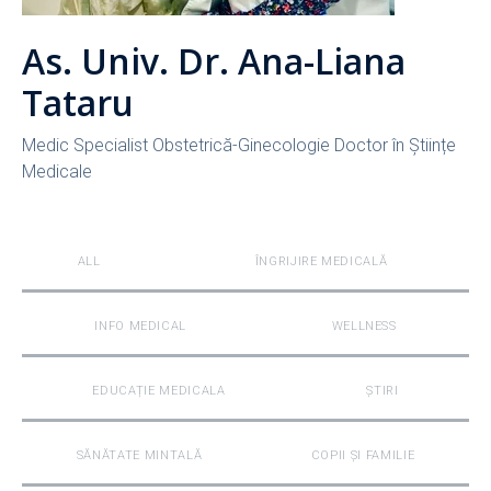
As. Univ. Dr. Ana-Liana
Tataru
Medic Specialist Obstetrică-Ginecologie Doctor în Științe
Medicale
ALL
ÎNGRIJIRE MEDICALĂ
INFO MEDICAL
WELLNESS
EDUCAȚIE MEDICALA
ȘTIRI
SĂNĂTATE MINTALĂ
COPII ȘI FAMILIE